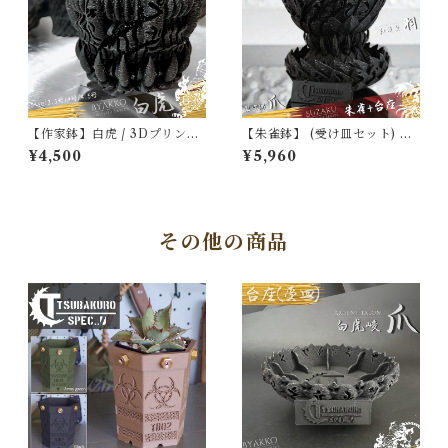
【作家鉢】白虎 / 3Dプリント
【朱雀鉢】 (受け皿セット) Ts
鉢 アガベ 塊根植物専用 [3.5-
ubakuro SPEC / ツバクロス
¥4,500
¥5,960
4.5号] Tsubakuro SPEC
ペック 四聖獣シリーズ
その他の商品