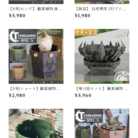
【4号/ロング】 観葉植物 鉢 3
【鉢皿】 白虎専用 3Dプリン
Dプリント鉢 アガベ鉢 植木鉢
ター製鉢皿 鉢 トレー トレイ
¥5,980
¥1,980
3Dプリント製 塊根植物 コー
受け皿 角皿 プレステラトレー
デックス かっこいい おしゃれ
プレステラプレート プレステ
ミリタリー ブラック プラスチ
ラ90/105/120対応 ブラック
ック 多肉植物 3号 アガベ サン
育成 育苗 通気性 腰水 四角 根
スベリア 塊根 植物 鉢 ブラン
腐れ防止 メッシュ アガベ チタ
ド メッシュ パキポディウム バ
ノタ パキポディウム グラキリ
イオハザード
ス おしゃれ かっこいい
【3号/ショート】観葉植物 鉢
【受け皿セット】 観葉植物 鉢
3Dプリント鉢 アガベ鉢 植木
3Dプリント鉢 アガベ鉢 植木
¥2,980
¥5,960
鉢 3Dプリント製 塊根植物 コ
鉢 3Dプリント製 塊根植物 コ
ーデックス かっこいい おしゃ
ーデックス かっこいい おしゃ
れ ミリタリー ブラック プラス
れ 玄武 ブラック プラスチック
チック 多肉植物 3号 アガベ サ
多肉植物 3.5号 4号 4.5号 アガ
ンスベリア 塊根 植物 鉢 ブラ
ベ サンスベリア 塊根 植物 鉢
ンド メッシュ パキポディウム
ブランド メッシュ パキポディ
バイオハザード
ウム