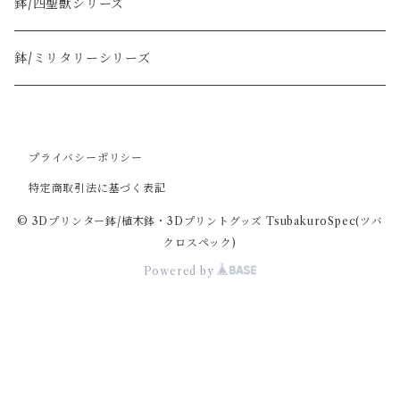
ミリタリーシリーズ鉢
鉢/四聖獣シリーズ
多肉植物・観葉植物向け鉢
鉢/ミリタリーシリーズ
プライバシーポリシー
特定商取引法に基づく表記
© 3Dプリンター鉢/植木鉢・3Dプリントグッズ TsubakuroSpec(ツバ
クロスペック)
Powered by