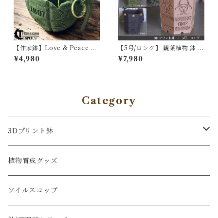
【作家鉢】Love & Peace Bo
【5号/ロング】 観葉植物 鉢 3
mb / 3Dプリント鉢 4号 アガ
Dプリント鉢 アガベ鉢 植木鉢
¥4,980
¥7,980
ベ 塊根植物
3Dプリント製 塊根植物 コー
デックス かっこいい おしゃれ
ミリタリー ブラック プラスチ
ック 多肉植物 3号 アガベ サン
スベリア 塊根 植物 鉢 ブラン
Category
ド メッシュ パキポディウム バ
イオハザード
3Dプリント鉢
アガベ・塊根植物向け鉢
植物育成グッズ
四聖獣シリーズ鉢
ソイルスコップ