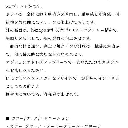
3Dプリント鉢です。
ボティは、全体に超肉厚構造を採用し、重厚感と所有感、機
能性を兼ね備えたデザインに仕上げております。
鉢の断面は、hexagon型（6角形）+ストラクチャー構造で、
根回りを防止して、根の発育を向上させます。
一般的な鉢と違い、完全分離タイプの鉢底は、植替えが容易
で、植え替え時に大切な株を痛めません。
オプションのドレスアップパーツで、あなただけのカスタム
をお楽しみください。
他には無いタクティカルなデザインで、お部屋のインテリア
としても男前♪♪
棚や机に置いても、存在感が出せます。
■ カラー/サイズ/バリエーション
・カラー: ブラック・アーミーグリーン・コヨーテ