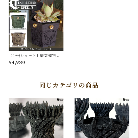
【4号/ショート】観葉植物 鉢
3Dプリント鉢 アガベ鉢 植木
¥4,980
鉢 3Dプリント製 塊根植物 コ
ーデックス かっこいい おしゃ
れ ミリタリー ブラック プラス
チック 多肉植物 4号 アガベ サ
ンスベリア 塊根 植物 鉢 ブラ
同じカテゴリの商品
ンド メッシュ パキポディウム
エアフォース